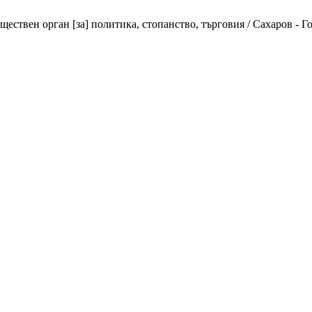
вен орган [за] политика, стопанство, търговия / Сахаров - Год. 1