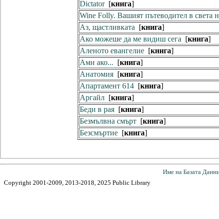
Dictator
[
книга
]
Wine Folly. Вашият пътеводител в света 
Аз, щастливката
[
книга
]
Ако можеше да ме видиш сега
[
книга
]
Аленото евангелие
[
книга
]
Ами ако...
[
книга
]
Анатомия
[
книга
]
Апартамент 614
[
книга
]
Аргайл
[
книга
]
Беди в рая
[
книга
]
Безмълвна смърт
[
книга
]
Безсмъртие
[
книга
]
Име на Базата Данн
Copyright 2001-2009, 2013-2018, 2025 Public Library