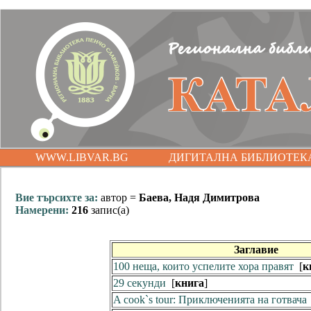
WWW.LIBVAR.BG
ДИГИТАЛНА БИБЛИОТЕК
Вие търсихте за:
автор =
Баева, Надя Димитрова
Намерени:
216
запис(а)
Заглавие
100 неща, които успелите хора правят
[
к
29 секунди
[
книга
]
A cook`s tour: Приключенията на готвача