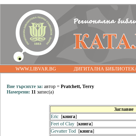
WWW.LIBVAR.BG
ДИГИТАЛНА БИБЛИОТЕК
Вие търсихте за:
автор =
Pratchett, Terry
Намерени:
11
запис(а)
Заглавие
Eric
[
книга
]
Feet of Clay
[
книга
]
Gevatter Tod
[
книга
]