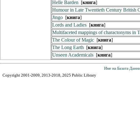
Helle Barden
[
книга
]
Humour in Late Twentieth Century British Ch
Jingo
[
книга
]
Lords and Ladies
[
книга
]
Multifaceted mappings of charactonyms in T
The Colour of Magic
[
книга
]
The Long Earth
[
книга
]
Unseen Academicals
[
книга
]
Име на Базата Данн
Copyright 2001-2009, 2013-2018, 2025 Public Library