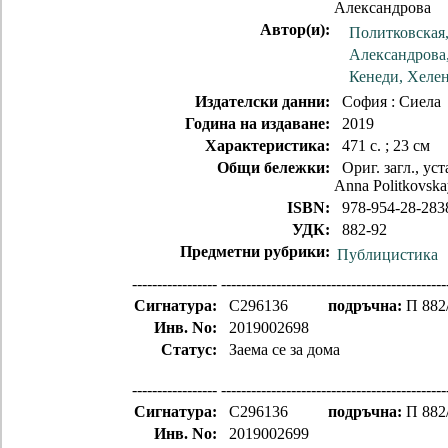
Александрова
Автор(и):
Политковская
Александрова
Кенеди, Хеле
Издателски данни:
София : Сиела
Година на издаване:
2019
Характеристика:
471 с. ; 23 см
Общи бележки:
Ориг. загл., уста
Anna Politkovsk
ISBN:
978-954-28-283
УДК:
882-92
Предметни рубрики:
Публицистика
-----------------
---------------------------------------------
Сигнатура:
C296136
подръчна:
П 882
Инв. No:
2019002698
Статус:
Заема се за дома
-----------------
---------------------------------------------
Сигнатура:
C296136
подръчна:
П 882
Инв. No:
2019002699