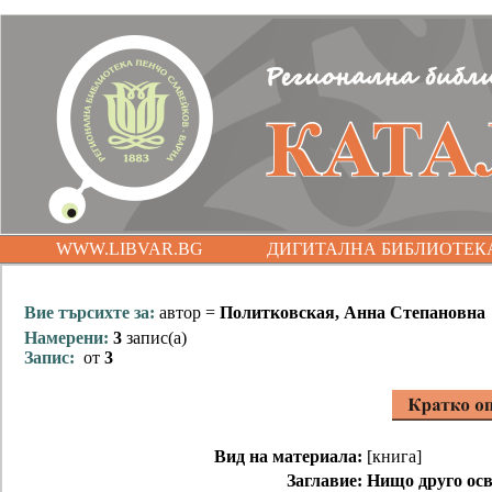
WWW.LIBVAR.BG
ДИГИТАЛНА БИБЛИОТЕК
Вие търсихте за:
автор =
Политковская, Анна Степановна
Намерени:
3
запис(а)
Запис:
от
3
Вид на материала:
[книга]
Заглавие:
Нищо друго осв