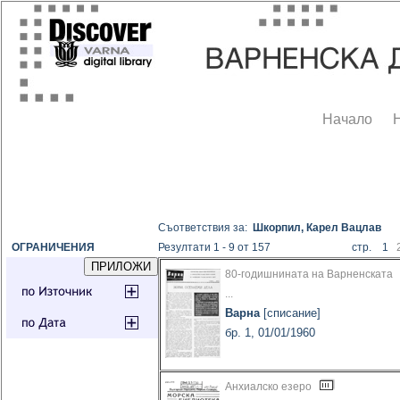
Начало
Съответствия за:
Шкорпил, Карел Вацлав
ОГРАНИЧЕНИЯ
Резултати 1 - 9 от 157
стр. 1
80-годишнината на Варненската
...
Варна
[списание]
бр. 1, 01/01/1960
Анхиалско езеро