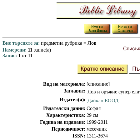
Вие търсихте за:
предметна рубрика =
Лов
Намерени:
11
запис(а)
Запис:
1
от
11
Вид на материала:
[списание]
Заглавие:
Лов и оръжие супер 
Издател(и):
Дайкан ЕООД
Издателски данни:
София
Характеристика:
29 см
Година на издаване:
1999-2011
Периодичност:
месечник
ISSN:
1311-3674