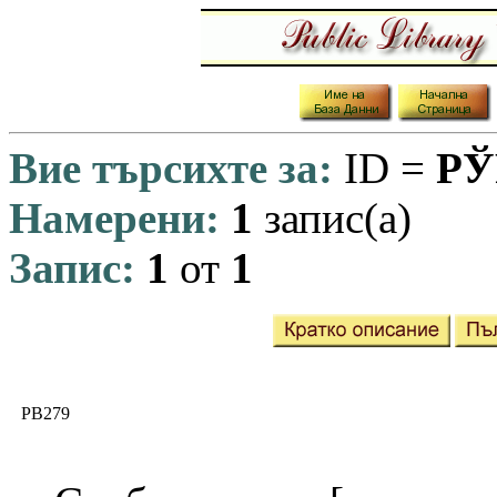
Вие търсихте за:
ID =
РЎ
Намерени:
1
запис(а)
Запис:
1
от
1
РВ279