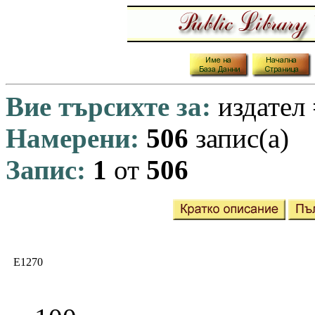
Вие търсихте за:
издател
Намерени:
506
запис(а)
Запис:
1
от
506
E1270