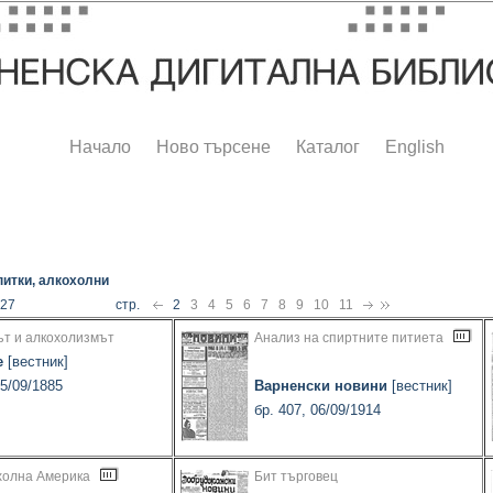
Начало
Ново търсене
Каталог
English
итки, алкохолни
227
стр.
2
3
4
5
6
7
8
9
10
11
ът и алкохолизмът
Анализ на спиртните питиета
е
[вестник]
15/09/1885
Варненски новини
[вестник]
бр. 407, 06/09/1914
холна Америка
Бит търговец