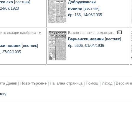
ско ехо
[вестник]
Добруджански
 24/07/1920
новини
[вестник]
бр. 166, 14/06/1935
ите лозари одобряват м
Важно за питиепродавците
Варненски новини
[вестник]
ски новини
[вестник]
бр. 5606, 01/04/1936
, 27/02/1935
ата Данни
|
Ново търсене
|
Начална страница
|
Помощ
|
Изход
|
Версия н
rary