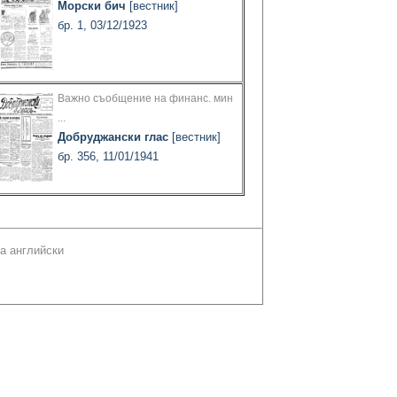
Морски бич
[вестник]
бр. 1, 03/12/1923
Важно съобщение на финанс. мин
...
Добруджански глас
[вестник]
бр. 356, 11/01/1941
а английски