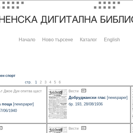
Начало
Ново търсене
Каталог
English
ен спорт
стр. 1
2
3
4
5
6
ът Джое Дуи опитва щаст
Вести
Добруджански глас
[newspaper]
а поща
[newspaper]
бр. 193, 28/08/1936
17/06/1940
Вести