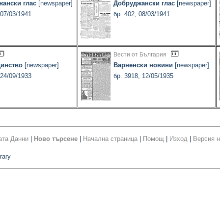
жански глас
[newspaper]
Добруджански глас
[newspaper]
 07/03/1941
бр. 402, 08/03/1941
Вести от България
динство
[newspaper]
Варненски новини
[newspaper]
 24/09/1933
бр. 3918, 12/05/1935
ата Данни
|
Ново търсене
|
Начална страница
|
Помощ
|
Изход
|
Версия н
rary