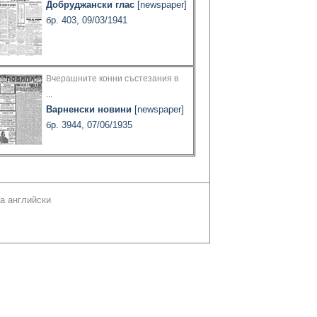
Добруджански глас
[newspaper]
бр. 403, 09/03/1941
Вчерашните конни състезания в
...
Варненски новини
[newspaper]
бр. 3944, 07/06/1935
а английски