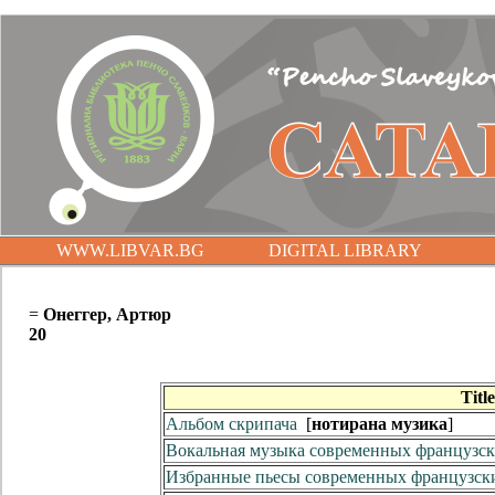
WWW.LIBVAR.BG
DIGITAL LIBRARY
=
Онеггер, Артюр
20
Title
Альбом скрипача
[
нотирана музика
]
Вокальная музыка современных французск
Избранные пьесы современных французск