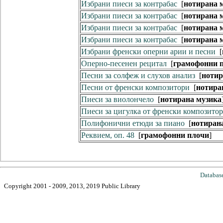
Избрани пиеси за контрабас
[
нотирана 
Избрани пиеси за контрабас
[
нотирана 
Избрани пиеси за контрабас
[
нотирана 
Избрани пиеси за контрабас
[
нотирана 
Избрани френски оперни арии и песни
[
Оперно-песенен рецитал
[
грамофонни 
Песни за солфеж и слухов анализ
[
нотир
Песни от френски композитори
[
нотира
Пиеси за виолончело
[
нотирана музика
Пиеси за цигулка от френски композито
Полифонични етюди за пиано
[
нотиран
Реквием, оп. 48
[
грамофонни плочи
]
Databas
Copyright 2001 - 2009, 2013, 2019 Public Library