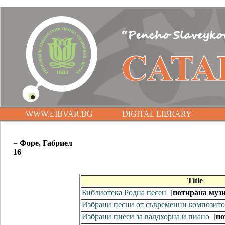
WWW.LIBVAR.BG
DIGITAL LIBRARY
=
Форе, Габриел
16
Title
Библиотека Родна песен
[
нотирана муз
Избрани песни от съвременни композит
Избрани пиеси за валдхорна и пиано
[
но