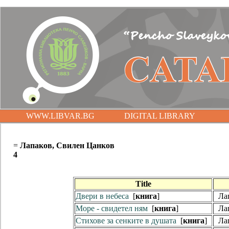
WWW.LIBVAR.BG
DIGITAL LIBRARY
=
Лапаков, Свилен Цанков
4
Title
Двери в небеса
[
книга
]
Лап
Море - свидетел ням
[
книга
]
Лап
Стихове за сенките в душата
[
книга
]
Лап